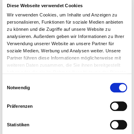
Sperrzeitfunktion
Diese Webseite verwendet Cookies
Wir verwenden Cookies, um Inhalte und Anzeigen zu
Anzeige der Sperrung von Sportstätten und automatische E-Mail-
personalisieren, Funktionen für soziale Medien anbieten
Information an die betroffenen Nutzer und Hallenverantwortlichen
zu können und die Zugriffe auf unsere Website zu
mit wenigen Klicks.
analysieren. Außerdem geben wir Informationen zu Ihrer
Verwendung unserer Website an unsere Partner für
soziale Medien, Werbung und Analysen weiter. Unsere
Partner führen diese Informationen möglicherweise mit
weiteren Daten zusammen, die Sie ihnen bereitgestellt
haben oder die sie im Rahmen Ihrer Nutzung der Dienste
gesammelt haben.
E
Schadensmeldung Funktion
Notwendig
i
Datenschutz
n
Schäden können über den öffentlichen Bereich gemeldet werden.
w
Präferenzen
Hausmeister und Verwaltung werden sofort informiert und können
i
zeitnah reagieren.
l
l
Statistiken
i