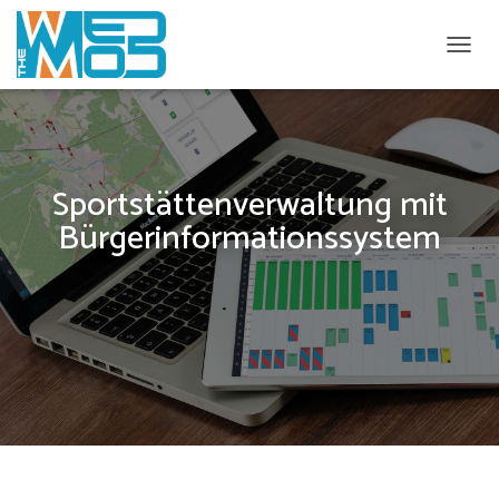
N
A
V
I
Sportstättenverwaltung mit
G
Bürgerinformationssystem
A
T
I
O
N
U
M